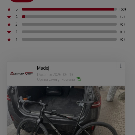
5
(68)
4
(2)
3
(0)
2
(0)
1
(0)
Maciej
Dodano: 2026-06-13
Opinia zweryfikowana