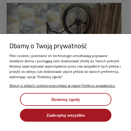
Dbamy o Twoją prywatność
Pliki cookies i pokrewne im technologie umożliwiają poprawne
działanie strony i pomagają nam dostosować ofertę do Twoich potrzeb.
Możesz zaakceptować wykorzystanie przez nas wszystkich tych plików i
przejść do sklepu lub dostosować użycie plików do swoich preferencji,
wybierając opcję "Dostosuj zgody".
Więcej o plikach cookies przeczytasz w naszej Polityce prywatności.
Ocena sklepu:
Dostosuj zgody
Dodatkowy komentarz:
Obsługa przemiła,produkt w moim przypadku rower unibike
Zaakceptuj wszystkie
gravel geos wyregulowany i sprawny do jazdy.A co
najważniejsze kupiony w promocji.Nic tylko jeździć.Polecam
sklep i pozdrawiam obsługę.