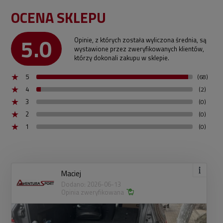
OCENA SKLEPU
5.0
Opinie, z których została wyliczona średnia, są
wystawione przez zweryfikowanych klientów,
którzy dokonali zakupu w sklepie.
5
(68)
4
(2)
3
(0)
2
(0)
1
(0)
Maciej
Dodano: 2026-06-13
Opinia zweryfikowana