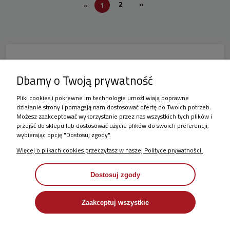
2
»
«
1
Dlaczego warto wybrać rower gravelowy
Dbamy o Twoją prywatność
Kellys?
Pliki cookies i pokrewne im technologie umożliwiają poprawne
Rowery gravelowe Kellys
to świetny wybór dla
działanie strony i pomagają nam dostosować ofertę do Twoich potrzeb.
Możesz zaakceptować wykorzystanie przez nas wszystkich tych plików i
osób szukających
roweru uniwersalnego
, który
przejść do sklepu lub dostosować użycie plików do swoich preferencji,
sprawdzi się zarówno w codziennych dojazdach, jak i
wybierając opcję "Dostosuj zgody".
podczas długich wypraw turystycznych. Dzięki
Więcej o plikach cookies przeczytasz w naszej Polityce prywatności.
zastosowaniu odpowiednio dobranych
komponentów, takich jak
lekkie ramy, szerokie
opony i wydajne układy napędowe
,
rower
Dostosuj zgody
gravelowy Kellys
gwarantuje wyjątkowy
komfort i
stabilność
, nawet na bardziej wymagających
Zaakceptuj wszystkie
nawierzchniach. Bez względu na to, czy preferujesz
jazdę po asfaltowych drogach, czy szutrowych