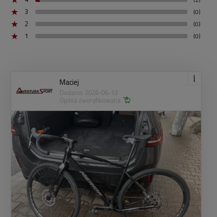
3
(0)
2
(0)
1
(0)
Maciej
Dodano: 2026-06-13
Opinia zweryfikowana