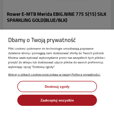
Rower E-MTB Merida EBIG.NINE 775 S(15) SILK
SPARKLING GOLD(BLUE/BLK)
Dostępność:
Chwilowo niedostępny - zapytaj o termin
18 999,00 zł
Dbamy o Twoją prywatność
Pliki cookies i pokrewne im technologie umożliwiają poprawne
działanie strony i pomagają nam dostosować ofertę do Twoich potrzeb.
Możesz zaakceptować wykorzystanie przez nas wszystkich tych plików i
2
3
4
5
11
»
«
1
...
przejść do sklepu lub dostosować użycie plików do swoich preferencji,
wybierając opcję "Dostosuj zgody".
Więcej o plikach cookies przeczytasz w naszej Polityce prywatności.
Dostosuj zgody
Zaakceptuj wszystkie
Jak działa rower elektryczny?