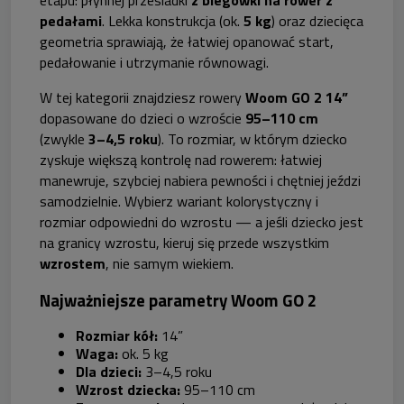
etapu: płynnej przesiadki
z biegówki na rower z
pedałami
. Lekka konstrukcja (ok.
5 kg
) oraz dziecięca
geometria sprawiają, że łatwiej opanować start,
pedałowanie i utrzymanie równowagi.
W tej kategorii znajdziesz rowery
Woom GO 2 14”
dopasowane do dzieci o wzroście
95–110 cm
(zwykle
3–4,5 roku
). To rozmiar, w którym dziecko
zyskuje większą kontrolę nad rowerem: łatwiej
manewruje, szybciej nabiera pewności i chętniej jeździ
samodzielnie. Wybierz wariant kolorystyczny i
rozmiar odpowiedni do wzrostu — a jeśli dziecko jest
na granicy wzrostu, kieruj się przede wszystkim
wzrostem
, nie samym wiekiem.
Najważniejsze parametry Woom GO 2
Rozmiar kół:
14”
Waga:
ok. 5 kg
Dla dzieci:
3–4,5 roku
Wzrost dziecka:
95–110 cm