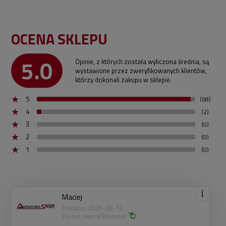
OCENA SKLEPU
5.0
Opinie, z których została wyliczona średnia, są
wystawione przez zweryfikowanych klientów,
którzy dokonali zakupu w sklepie.
5
(68)
4
(2)
3
(0)
2
(0)
1
(0)
Maciej
Dodano: 2026-06-13
Opinia zweryfikowana