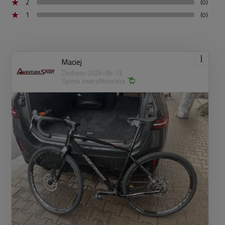
2
(0)
1
(0)
Maciej
Dodano: 2026-06-13
Opinia zweryfikowana