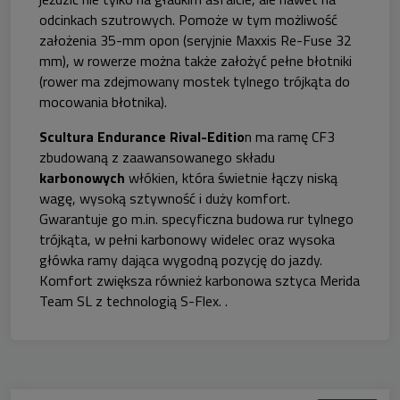
odcinkach szutrowych. Pomoże w tym możliwość
założenia 35-mm opon (seryjnie Maxxis Re-Fuse 32
mm), w rowerze można także założyć pełne błotniki
(rower ma zdejmowany mostek tylnego trójkąta do
mocowania błotnika).
Scultura Endurance Rival-Editio
n ma ramę CF3
zbudowaną z zaawansowanego składu
karbonowych
włókien, która świetnie łączy niską
wagę, wysoką sztywność i duży komfort.
Gwarantuje go m.in. specyficzna budowa rur tylnego
trójkąta, w pełni karbonowy widelec oraz wysoka
główka ramy dająca wygodną pozycję do jazdy.
Komfort zwiększa również karbonowa sztyca Merida
Team SL z technologią S-Flex. .