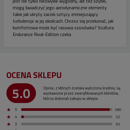
jest nie tylko niezwykle wygodny, ale też szybki,
mogą świadczyć jego aerodynamiczne elementy
takie jak ukryty zacisk sztycy zmniejszający
turbulencje w jej okolicach. Chcesz się przekonać, jak
komfortowa może być rasowa szosówka? Scultura
Endurance Rival-Edition czeka
OCENA SKLEPU
5.0
Opinie, z których została wyliczona średnia, są
wystawione przez zweryfikowanych klientów,
którzy dokonali zakupu w sklepie.
5
(68)
4
(2)
3
(0)