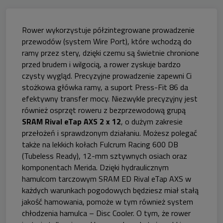
Rower wykorzystuje półzintegrowane prowadzenie
przewodów (system Wire Port), które wchodzą do
ramy przez stery, dzięki czemu są świetnie chronione
przed brudem i wilgocią, a rower zyskuje bardzo
czysty wygląd. Precyzyjne prowadzenie zapewni Ci
stożkowa główka ramy, a suport Press-Fit 86 da
efektywny transfer mocy. Niezwykle precyzyjny jest
również osprzęt roweru z bezprzewodową grupą
SRAM Rival eTap AXS 2 x 12
, o dużym zakresie
przełożeń i sprawdzonym działaniu. Możesz polegać
także na lekkich kołach Fulcrum Racing 600 DB
(Tubeless Ready), 12-mm sztywnych osiach oraz
komponentach Merida. Dzięki hydraulicznym
hamulcom tarczowym SRAM ED Rival eTap AXS w
każdych warunkach pogodowych będziesz miał stałą
jakość hamowania, pomoże w tym również system
chłodzenia hamulca – Disc Cooler. O tym, że rower