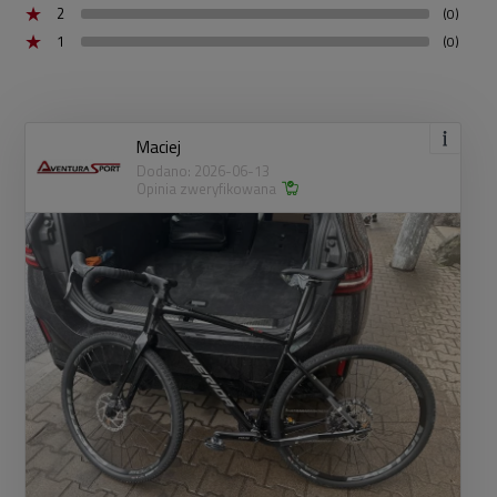
2
(0)
1
(0)
Maciej
Dodano: 2026-06-13
Opinia zweryfikowana