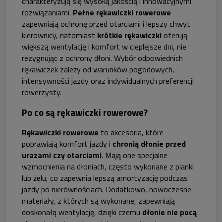
charakteryzują się wysoką jakością i innowacyjnymi
rozwiązaniami.
Pełne rękawiczki rowerowe
zapewniają ochronę przed otarciami i lepszy chwyt
kierownicy, natomiast
krótkie rękawiczki
oferują
większą wentylację i komfort w cieplejsze dni, nie
rezygnując z ochrony dłoni. Wybór odpowiednich
rękawiczek zależy od warunków pogodowych,
intensywności jazdy oraz indywidualnych preferencji
rowerzysty.
Po co są rękawiczki rowerowe?
Rękawiczki rowerowe
to akcesoria, które
poprawiają komfort jazdy i
chronią dłonie przed
urazami czy otarciami
. Mają one specjalne
wzmocnienia na dłoniach, często wykonane z pianki
lub żelu, co zapewnia lepszą amortyzację podczas
jazdy po nierównościach. Dodatkowo, nowoczesne
materiały, z których są wykonane, zapewniają
doskonałą wentylację, dzięki czemu
dłonie nie pocą