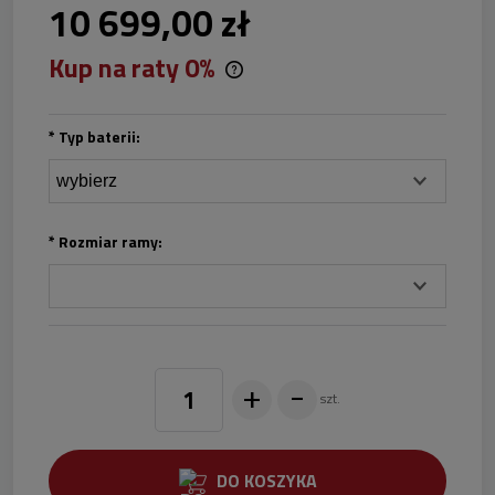
10 699,00 zł
Kup na raty 0%
Wystarczy dowód osobisty. Nie wymagamy zaświadczeń o
zatrudnieniu i dochodach. Wszystkie formalności można dokonać
on line.
*
Typ baterii:
*
Rozmiar ramy:
+
-
szt.
DO KOSZYKA