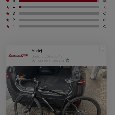
5
(68)
4
(2)
3
(0)
2
(0)
1
(0)
Maciej
Dodano: 2026-06-13
Opinia zweryfikowana