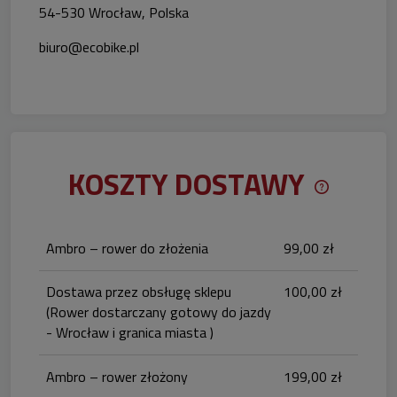
54-530 Wrocław, Polska
biuro@ecobike.pl
KOSZTY DOSTAWY
CENA NIE 
KOSZTÓW P
Ambro – rower do złożenia
99,00 zł
Dostawa przez obsługę sklepu
100,00 zł
(Rower dostarczany gotowy do jazdy
- Wrocław i granica miasta )
Ambro – rower złożony
199,00 zł