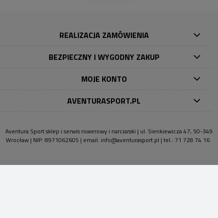
REALIZACJA ZAMÓWIENIA
BEZPIECZNY I WYGODNY ZAKUP
MOJE KONTO
AVENTURASPORT.PL
Aventura Sport sklep i serwis rowerowy i narciarski | ul. Sienkiewicza 47, 50-349
Wrocław | NIP: 8971062605 | email:
info@aventurasport.pl
| tel.:
71 728 74 16