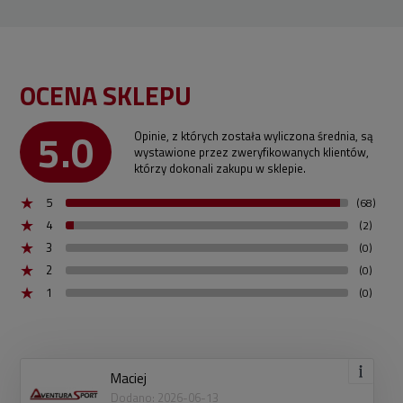
OCENA SKLEPU
5.0
Opinie, z których została wyliczona średnia, są
wystawione przez zweryfikowanych klientów,
którzy dokonali zakupu w sklepie.
5
(68)
4
(2)
3
(0)
2
(0)
1
(0)
Maciej
Dodano: 2026-06-13