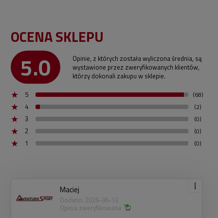
OCENA SKLEPU
5.0
Opinie, z których została wyliczona średnia, są
wystawione przez zweryfikowanych klientów,
którzy dokonali zakupu w sklepie.
5
(68)
4
(2)
3
(0)
2
(0)
1
(0)
Maciej
Dodano: 2026-06-13
Opinia zweryfikowana