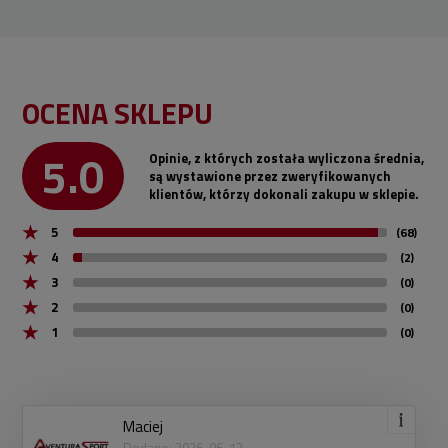
OCENA SKLEPU
5.0
Opinie, z których została wyliczona średnia,
są wystawione przez zweryfikowanych
klientów, którzy dokonali zakupu w sklepie.
5
(68)
4
(2)
3
(0)
2
(0)
1
(0)
Maciej