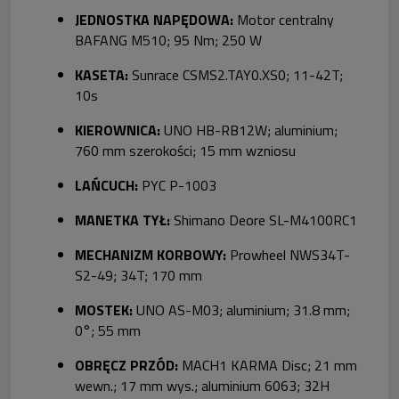
JEDNOSTKA NAPĘDOWA:
Motor centralny
BAFANG M510; 95 Nm; 250 W
KASETA:
Sunrace CSMS2.TAY0.XS0; 11-42T;
10s
KIEROWNICA:
UNO HB-RB12W; aluminium;
760 mm szerokości; 15 mm wzniosu
LAŃCUCH:
PYC P-1003
MANETKA TYŁ:
Shimano Deore SL-M4100RC1
MECHANIZM KORBOWY:
Prowheel NWS34T-
S2-49; 34T; 170 mm
MOSTEK:
UNO AS-M03; aluminium; 31.8 mm;
0°; 55 mm
OBRĘCZ PRZÓD:
MACH1 KARMA Disc; 21 mm
wewn.; 17 mm wys.; aluminium 6063; 32H