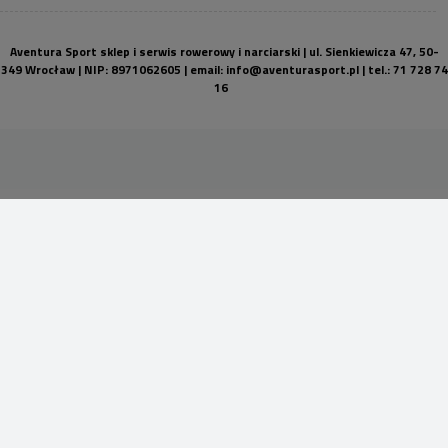
Aventura Sport sklep i serwis rowerowy i narciarski | ul. Sienkiewicza 47, 50-
349 Wrocław | NIP: 8971062605 | email:
info@aventurasport.pl
| tel.:
71 728 74
16