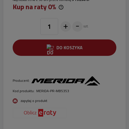
Kup na raty 0%
Wystarczy dowód osobisty. Nie wymagamy zaświadczeń o
zatrudnieniu i dochodach. Wszystkie formalności można dokonać
+
-
on line.
szt.
DO KOSZYKA
Producent:
Kod produktu:
MERIDA-PR-MB5353
zapytaj o produkt