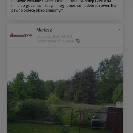
sprawne wydanie roweru i miła atmosfera. Sklep czekał na
mnie po godzinach żebym mógł dojechać i odebrać rower. Na
pewno polecę sklep znajomym!
Mariusz
Dodano: 2026-06-01
Opinia zweryfikowana