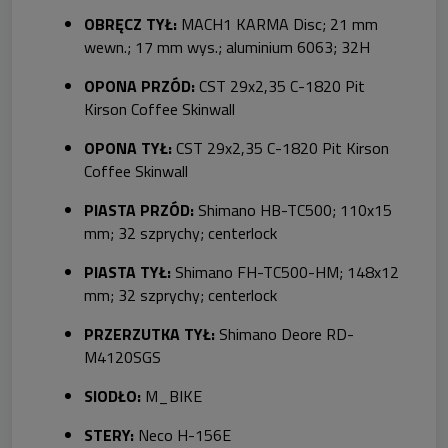
OBRĘCZ TYŁ:
MACH1 KARMA Disc; 21 mm
wewn.; 17 mm wys.; aluminium 6063; 32H
OPONA PRZÓD:
CST 29x2,35 C-1820 Pit
Kirson Coffee Skinwall
OPONA TYŁ:
CST 29x2,35 C-1820 Pit Kirson
Coffee Skinwall
PIASTA PRZÓD:
Shimano HB-TC500; 110x15
mm; 32 szprychy; centerlock
PIASTA TYŁ:
Shimano FH-TC500-HM; 148x12
mm; 32 szprychy; centerlock
PRZERZUTKA TYŁ:
Shimano Deore RD-
M4120SGS
SIODŁO:
M_BIKE
STERY:
Neco H-156E