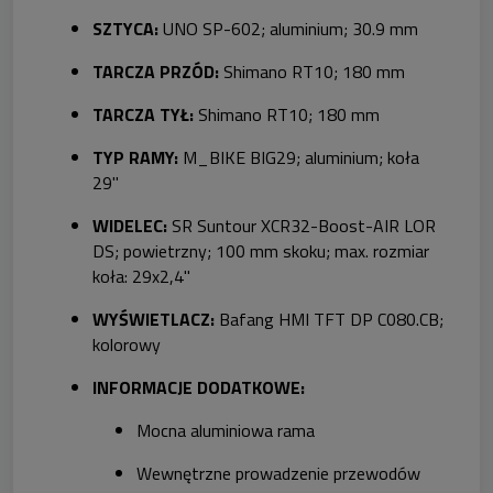
SZTYCA:
UNO SP-602; aluminium; 30.9 mm
TARCZA PRZÓD:
Shimano RT10; 180 mm
TARCZA TYŁ:
Shimano RT10; 180 mm
TYP RAMY:
M_BIKE BIG29; aluminium; koła
29"
WIDELEC:
SR Suntour XCR32-Boost-AIR LOR
DS; powietrzny; 100 mm skoku; max. rozmiar
koła: 29x2,4"
WYŚWIETLACZ:
Bafang HMI TFT DP C080.CB;
kolorowy
INFORMACJE DODATKOWE:
Mocna aluminiowa rama
Wewnętrzne prowadzenie przewodów