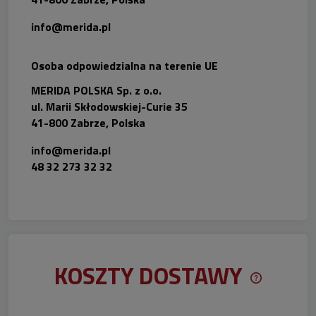
info@merida.pl
Osoba odpowiedzialna na terenie UE
MERIDA POLSKA Sp. z o.o.
ul. Marii Skłodowskiej-Curie 35
41-800 Zabrze, Polska
info@merida.pl
48 32 273 32 32
KOSZTY DOSTAWY
CENA NIE 
KOSZTÓW P