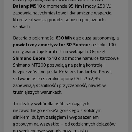
Bafang M510
o momencie 95 Nm i mocy 250 W,
zapewnia natychmiastowe i dynamiczne wsparcie,
które z łatwością poradzi sobie na podjazdach i
szlakach.
Bateria o pojemności
630 Wh
daje dużą autonomię, a
powietrzny amortyzator SR Suntour
o skoku 100
mm gwarantuje komfort na wybojach. Osprzęt
Shimano Deore 1x10
oraz mocne hamulce tarczowe
Shimano MT200 pozwalają na pełną kontrolę i
bezpieczeństwo jazdy. Koła w standardzie Boost,
sztywne osie i szerokie opony CST 29x2,35
zapewniają stabilność i przyczepność, nawet w
trudniejszych warunkach.
To idealny wybór dla osób szukających
niezawodnego e-bike’a górskiego z solidnym
silnikiem, dużym zasięgiem i wyposażeniem
gotowym na wszystko – od codziennych dojazdów,
po weekendowe wypady poza miasto.