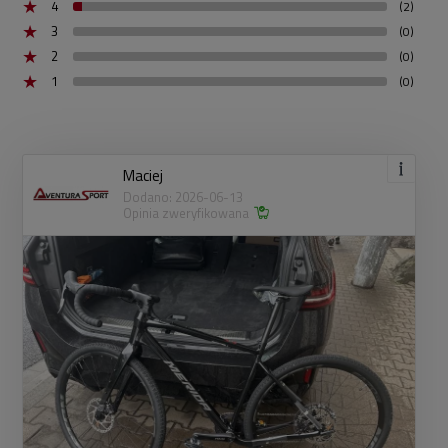
4
(2)
3
(0)
2
(0)
1
(0)
Maciej
Dodano: 2026-06-13
Opinia zweryfikowana