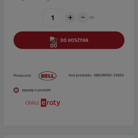
Wystarczy dowód osobisty. Nie wymagamy zaświadczeń o
zatrudnieniu i dochodach. Wszystkie formalności można dokonać
+
-
on line.
szt.
DO KOSZYKA
Kod produktu:
ABA3BF99-33663
Producent:
zapytaj o produkt