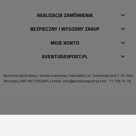
REALIZACJA ZAMÓWIENIA
BEZPIECZNY I WYGODNY ZAKUP
MOJE KONTO
AVENTURASPORT.PL
Aventura Sport sklep i serwis rowerowy i narciarski | ul. Sienkiewicza 47, 50-349
Wrocław | NIP: 8971062605 | email:
info@aventurasport.pl
| tel.:
71 728 74 16