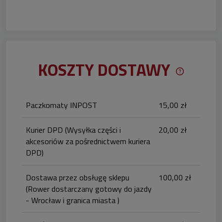
KOSZTY DOSTAWY
CENA NIE 
KOSZTÓW P
Paczkomaty INPOST
15,00 zł
Kurier DPD
(Wysyłka części i
20,00 zł
akcesoriów za pośrednictwem kuriera
DPD)
Dostawa przez obsługę sklepu
100,00 zł
(Rower dostarczany gotowy do jazdy
- Wrocław i granica miasta )