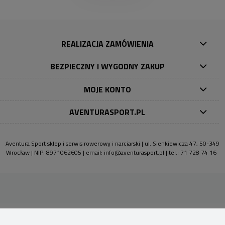
REALIZACJA ZAMÓWIENIA
BEZPIECZNY I WYGODNY ZAKUP
MOJE KONTO
AVENTURASPORT.PL
Aventura Sport sklep i serwis rowerowy i narciarski | ul. Sienkiewicza 47, 50-349
Wrocław | NIP: 8971062605 | email:
info@aventurasport.pl
| tel.:
71 728 74 16