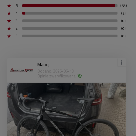
5
(68)
4
(2)
3
(0)
2
(0)
1
(0)
Maciej
Dodano: 2026-06-13
Opinia zweryfikowana