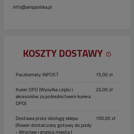
info@amppolska.pl
KOSZTY DOSTAWY
CENA NIE 
KOSZTÓW P
Paczkomaty INPOST
15,00 zł
Kurier DPD
(Wysyłka części i
20,00 zł
akcesoriów za pośrednictwem kuriera
DPD)
Dostawa przez obsługę sklepu
100,00 zł
(Rower dostarczany gotowy do jazdy
- Wrocław i granica miasta )