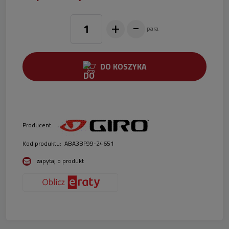
Wystarczy dowód osobisty. Nie wymagamy zaświadczeń o
zatrudnieniu i dochodach. Wszystkie formalności można dokonać
+
-
on line.
para
DO KOSZYKA
Producent:
Kod produktu:
ABA3BF99-24651
zapytaj o produkt