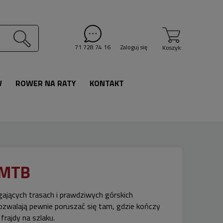
71 728 74 16
Zaloguj się
Koszyk:
W
ROWER NA RATY
KONTAKT
 MTB
jących trasach i prawdziwych górskich
ozwalają pewnie poruszać się tam, gdzie kończy
frajdy na szlaku.