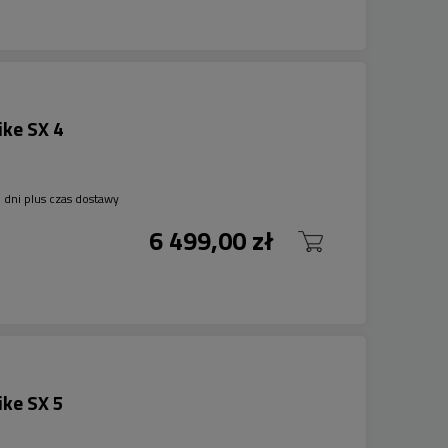
ike SX 4
 dni plus czas dostawy
6 499,00 zł
ike SX 5