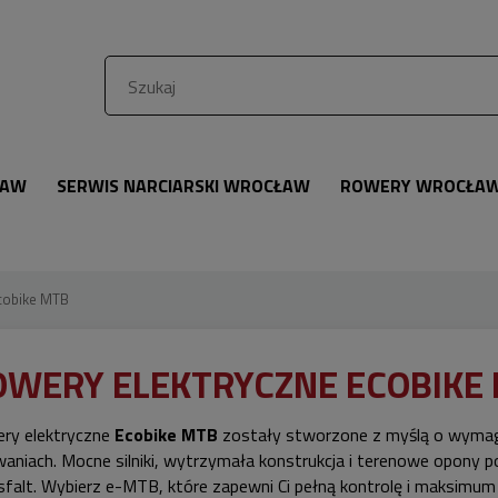
ŁAW
SERWIS NARCIARSKI WROCŁAW
ROWERY WROCŁA
cobike MTB
OWERY ELEKTRYCZNE ECOBIKE
ry elektryczne
Ecobike MTB
zostały stworzone z myślą o wymaga
aniach. Mocne silniki, wytrzymała konstrukcja i terenowe opony p
asfalt. Wybierz e-MTB, które zapewni Ci pełną kontrolę i maksimum 