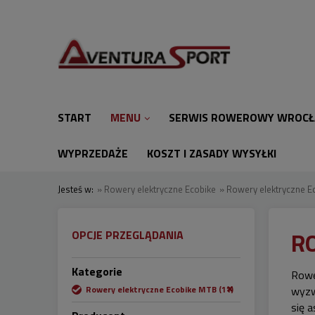
START
MENU
SERWIS ROWEROWY WROC
WYPRZEDAŻE
KOSZT I ZASADY WYSYŁKI
Jesteś w:
»
Rowery elektryczne Ecobike
»
Rowery elektryczne E
R
OPCJE PRZEGLĄDANIA
Kategorie
Rowe
Rowery elektryczne Ecobike MTB
(11)
wyzw
się 