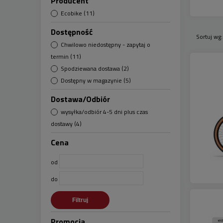
Producent
Ecobike
(11)
Dostępność
Sortuj wg
Chwilowo niedostępny - zapytaj o
termin
(11)
Spodziewana dostawa
(2)
Dostępny w magazynie
(5)
Dostawa/Odbiór
wysyłka/odbiór 4-5 dni plus czas
dostawy
(4)
Cena
od
do
Filtruj
Promocja