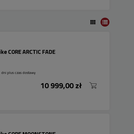
bike CORE ARCTIC FADE
 dni plus czas dostawy
10 999,00 zł
obike CORE MOONSTONE