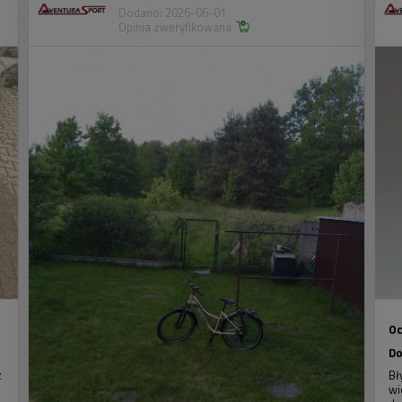
Dodano: 2026-06-01
Opinia zweryfikowana
Oc
Do
z
Bł
wi