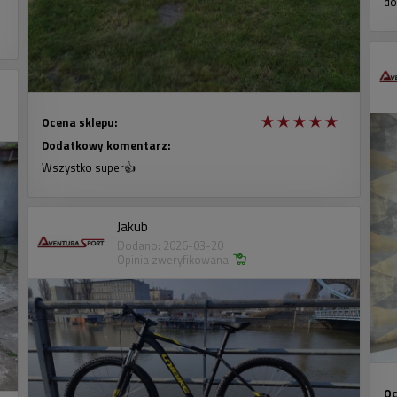
do
Ocena sklepu:
Dodatkowy komentarz:
Wszystko super👍
Jakub
Dodano: 2026-03-20
Opinia zweryfikowana
Oc