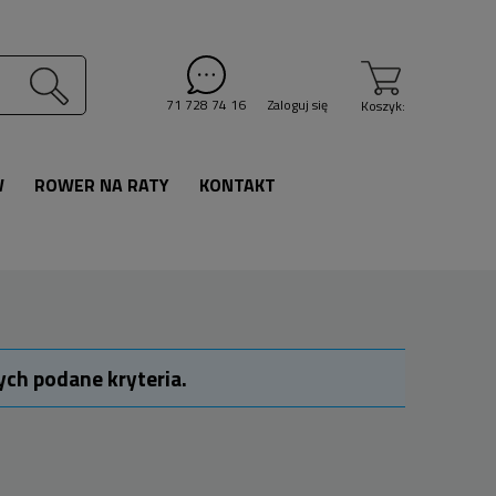
71 728 74 16
Zaloguj się
Koszyk:
W
ROWER NA RATY
KONTAKT
ych podane kryteria.