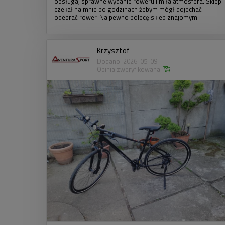
obsługa, sprawne wydanie roweru i miła atmosfera. Sklep
czekał na mnie po godzinach żebym mógł dojechać i
odebrać rower. Na pewno polecę sklep znajomym!
Krzysztof
Dodano: 2026-05-09
Opinia zweryfikowana