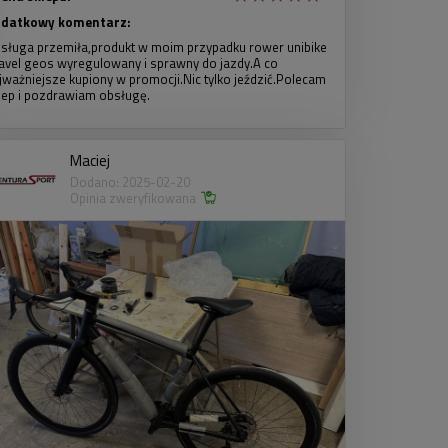
datkowy komentarz:
sługa przemiła,produkt w moim przypadku rower unibike
avel geos wyregulowany i sprawny do jazdy.A co
jważniejsze kupiony w promocji.Nic tylko jeździć.Polecam
lep i pozdrawiam obsługę.
Maciej
Dodano: 2025-02-20
Opinia zweryfikowana