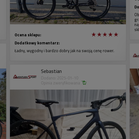
Do
Ob
gr
na
sk
Ocena sklepu:
Dodatkowy komentarz:
Ładny, wygodny i bardzo dobry jak na swoją cenę rower.
Sebastian
Dodano: 2025-01-10
Opinia zweryfikowana