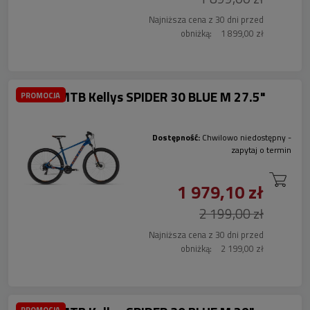
Najniższa cena z 30 dni przed
obniżką:
1 899,00 zł
Rower MTB Kellys SPIDER 30 BLUE M 27.5"
PROMOCJA
Dostępność:
Chwilowo niedostępny -
zapytaj o termin
1 979,10 zł
2 199,00 zł
Najniższa cena z 30 dni przed
obniżką:
2 199,00 zł
PROMOCJA