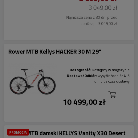
3 049,00 zł
Najniższa cena z 30 dni przed
obniżką:
3 049,00 zł
Rower MTB Kellys HACKER 30 M 29"
Dostępność:
Dostępny w magazynie
Dostawa/Odbiór:
wysyłka/odbiór 4-5
dni plus czas dostawy
10 499,00 zł
Rower MTB damski KELLYS Vanity X30 Desert
PROMOCJA