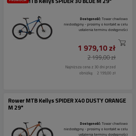
Rower MTB Kellys SPIDER 30 BLUE M 29"
Dostępność:
Towar chwilowo
niedostępny - prosimy o kontakt w celu
ustalenia terminu dostępności
1 979,10 zł
2 199,00 zł
Najniższa cena z 30 dni przed
obniżką:
2 199,00 zł
Rower MTB Kellys SPIDER X40 DUSTY ORANGE
M 29"
Dostępność:
Towar chwilowo
niedostępny - prosimy o kontakt w celu
ustalenia terminu dostępności