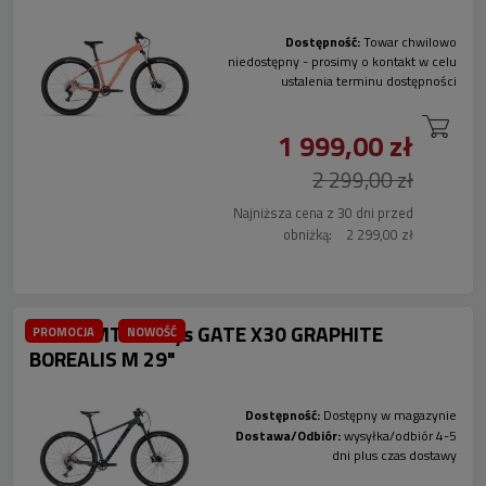
Dostępność:
Towar chwilowo
niedostępny - prosimy o kontakt w celu
ustalenia terminu dostępności
1 999,00 zł
2 299,00 zł
Najniższa cena z 30 dni przed
obniżką:
2 299,00 zł
Rower MTB Kellys GATE X30 GRAPHITE
PROMOCJA
NOWOŚĆ
BOREALIS M 29"
Dostępność:
Dostępny w magazynie
Dostawa/Odbiór:
wysyłka/odbiór 4-5
dni plus czas dostawy