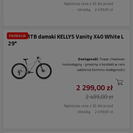
Najniższa cena z 30 dni przed
obniżką:
2 499,00 zł
Rower MTB damski KELLYS Vanity X40 White L
PROMOCJA
29"
Dostępność:
Towar chwilowo
niedostępny - prosimy o kontakt w celu
ustalenia terminu dostępności
2 299,00 zł
2 499,00 zł
Najniższa cena z 30 dni przed
obniżką:
2 499,00 zł