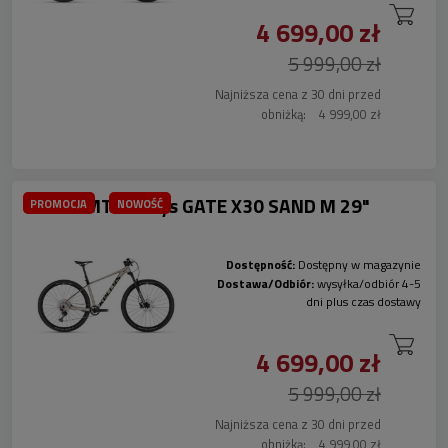
4 699,00 zł
5 999,00 zł
Najniższa cena z 30 dni przed
obniżką:
4 999,00 zł
Rower MTB Kellys GATE X30 SAND M 29"
PROMOCJA
NOWOŚĆ
Dostępność:
Dostępny w magazynie
Dostawa/Odbiór:
wysyłka/odbiór 4-5
dni plus czas dostawy
4 699,00 zł
5 999,00 zł
Najniższa cena z 30 dni przed
obniżką:
4 999,00 zł