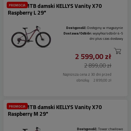
Rower MTB damski KELLYS Vanity X70
PROMOCJA
Raspberry L 29"
Dostępność:
Dostępny w magazynie
Dostawa/Odbiór:
wysyłka/odbiór 4-5
dni plus czas dostawy
2 599,00 zł
2 899,00 zł
Najniższa cena z 30 dni przed
obniżką:
2 899,00 zł
Rower MTB damski KELLYS Vanity X70
PROMOCJA
Raspberry M 29"
Dostępność:
Towar chwilowo