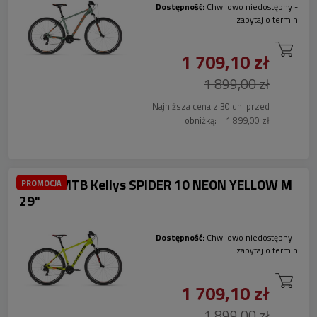
Dostępność:
Chwilowo niedostępny -
zapytaj o termin
1 709,10 zł
1 899,00 zł
Najniższa cena z 30 dni przed
obniżką:
1 899,00 zł
Rower MTB Kellys SPIDER 10 NEON YELLOW M
PROMOCJA
29"
Dostępność:
Chwilowo niedostępny -
zapytaj o termin
1 709,10 zł
1 899,00 zł