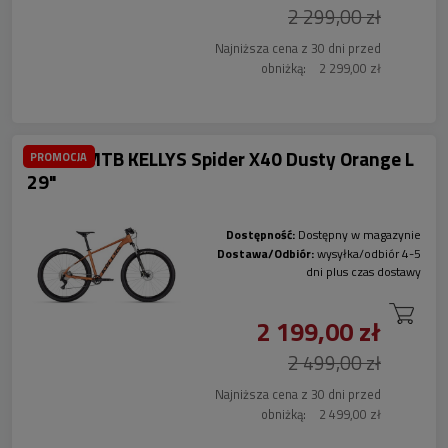
2 299,00 zł
Najniższa cena z 30 dni przed
obniżką:
2 299,00 zł
Rower MTB KELLYS Spider X40 Dusty Orange L
PROMOCJA
29"
Dostępność:
Dostępny w magazynie
Dostawa/Odbiór:
wysyłka/odbiór 4-5
dni plus czas dostawy
2 199,00 zł
2 499,00 zł
Najniższa cena z 30 dni przed
obniżką:
2 499,00 zł