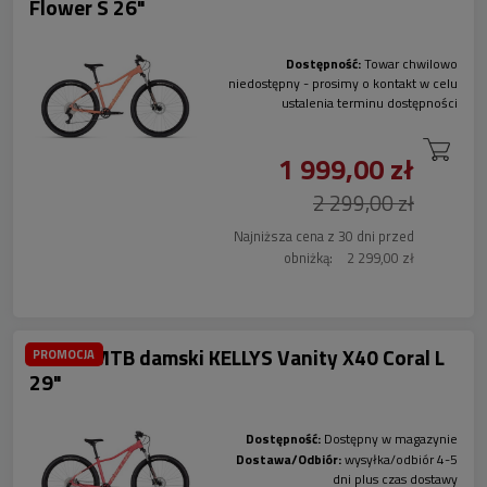
Flower S 26"
Dostępność:
Towar chwilowo
niedostępny - prosimy o kontakt w celu
ustalenia terminu dostępności
1 999,00 zł
2 299,00 zł
Najniższa cena z 30 dni przed
obniżką:
2 299,00 zł
Rower MTB damski KELLYS Vanity X40 Coral L
PROMOCJA
29"
Dostępność:
Dostępny w magazynie
Dostawa/Odbiór:
wysyłka/odbiór 4-5
dni plus czas dostawy