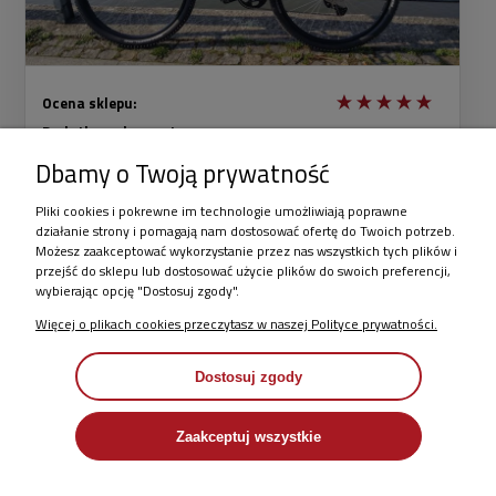
Ocena sklepu:
Dodatkowy komentarz:
Ładny, wygodny i bardzo dobry jak na swoją cenę rower.
Dbamy o Twoją prywatność
Pliki cookies i pokrewne im technologie umożliwiają poprawne
Więcej opinii
działanie strony i pomagają nam dostosować ofertę do Twoich potrzeb.
Możesz zaakceptować wykorzystanie przez nas wszystkich tych plików i
przejść do sklepu lub dostosować użycie plików do swoich preferencji,
wybierając opcję "Dostosuj zgody".
Więcej o plikach cookies przeczytasz w naszej Polityce prywatności.
REALIZACJA ZAMÓWIENIA
Dostosuj zgody
BEZPIECZNY I WYGODNY ZAKUP
Zaakceptuj wszystkie
MOJE KONTO