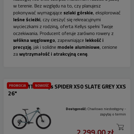
w terenie. Bez względu na to, czy planujesz
pokonywać wymagające
szlaki górskie
, eksplorować
leśne ścieżki
, czy cieszyć się rekreacyjnymi
wycieczkami z rodziną, oferta Kellys spełni Twoje
oczekiwania. Producent oferuje zarówno rowery z
włókna węglowego
, zapewniające
lekkość i
precyzję
, jak i solidne
modele aluminiowe
, cenione
za
wytrzymałość i atrakcyjną cenę
.
Rower MTB Kellys SPIDER X50 SLATE GREY XXS
PROMOCJA
NOWOŚĆ
26"
Dostępność:
Chwilowo niedostępny -
zapytaj o termin
2 299,00 zł