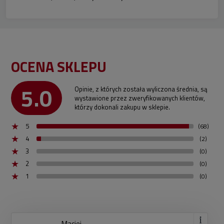
OCENA SKLEPU
5.0
Opinie, z których została wyliczona średnia, są
wystawione przez zweryfikowanych klientów,
którzy dokonali zakupu w sklepie.
5
(68)
4
(2)
3
(0)
2
(0)
1
(0)
Maciej