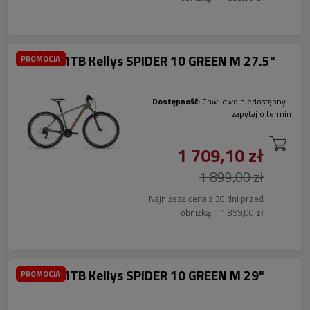
Rower MTB Kellys SPIDER 10 GREEN M 27.5"
PROMOCJA
Dostępność:
Chwilowo niedostępny -
zapytaj o termin
1 709,10 zł
1 899,00 zł
Najniższa cena z 30 dni przed
obniżką:
1 899,00 zł
Rower MTB Kellys SPIDER 10 GREEN M 29"
PROMOCJA