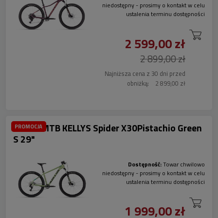
niedostępny - prosimy o kontakt w celu
ustalenia terminu dostępności
2 599,00 zł
2 899,00 zł
Najniższa cena z 30 dni przed
obniżką:
2 899,00 zł
Rower MTB KELLYS Spider X30Pistachio Green
PROMOCJA
S 29"
Dostępność:
Towar chwilowo
niedostępny - prosimy o kontakt w celu
ustalenia terminu dostępności
1 999,00 zł