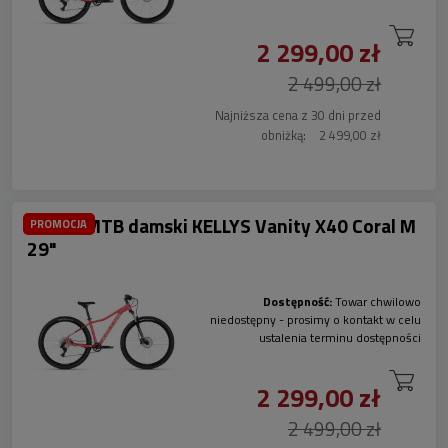
2 299,00 zł
2 499,00 zł
Najniższa cena z 30 dni przed
obniżką:
2 499,00 zł
Rower MTB damski KELLYS Vanity X40 Coral M
PROMOCJA
29"
Dostępność:
Towar chwilowo
niedostępny - prosimy o kontakt w celu
ustalenia terminu dostępności
2 299,00 zł
2 499,00 zł