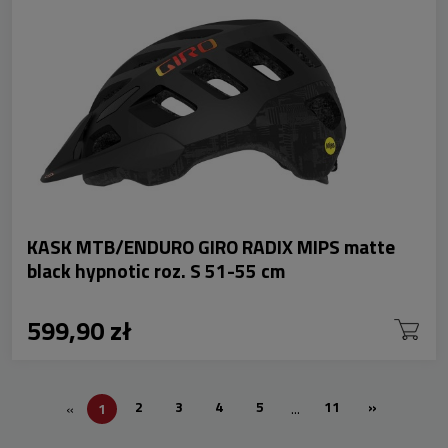
KASK MTB/ENDURO GIRO RADIX MIPS matte
black hypnotic roz. S 51-55 cm
599,90 zł
2
3
4
5
11
»
«
1
...