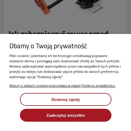
Jak zabezpieczyć rower przed
kradzieżą?
Dbamy o Twoją prywatność
Pliki cookies i pokrewne im technologie umożliwiają poprawne
W momencie kupowania roweru powinniśmy pomyśleć o
działanie strony i pomagają nam dostosować ofertę do Twoich potrzeb.
Możesz zaakceptować wykorzystanie przez nas wszystkich tych plików i
odpowiednim do jego wartości zabezpieczeniu. Generalna
przejść do sklepu lub dostosować użycie plików do swoich preferencji,
niepisana zasada mówi, że zapięcie powinno kosztować
wybierając opcję "Dostosuj zgody".
około 10% wartości roweru. Dla wielu wyda się zbyt dużo,
ale na podstawie własnych doświadczeń mówimy:
Więcej o plikach cookies przeczytasz w naszej Polityce prywatności.
WARTO.
Dostosuj zgody
CZYTAJ CAŁOŚĆ »
Zaakceptuj wszystkie