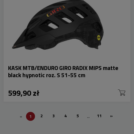
KASK MTB/ENDURO GIRO RADIX MIPS matte
black hypnotic roz. S 51-55 cm
599,90 zł
2
3
4
5
11
»
«
1
...