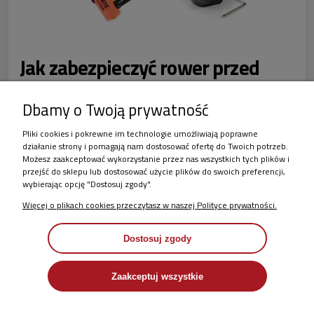
Jak zabezpieczyć rower przed
kradzieżą?
Dbamy o Twoją prywatność
W momencie kupowania roweru powinniśmy pomyśleć o
Pliki cookies i pokrewne im technologie umożliwiają poprawne
odpowiednim do jego wartości zabezpieczeniu. Generalna
działanie strony i pomagają nam dostosować ofertę do Twoich potrzeb.
Możesz zaakceptować wykorzystanie przez nas wszystkich tych plików i
niepisana zasada mówi, że zapięcie powinno kosztować
przejść do sklepu lub dostosować użycie plików do swoich preferencji,
około 10% wartości roweru. Dla wielu wyda się zbyt dużo,
wybierając opcję "Dostosuj zgody".
ale na podstawie własnych doświadczeń mówimy:
WARTO.
Więcej o plikach cookies przeczytasz w naszej Polityce prywatności.
Dostosuj zgody
CZYTAJ CAŁOŚĆ »
Zaakceptuj wszystkie