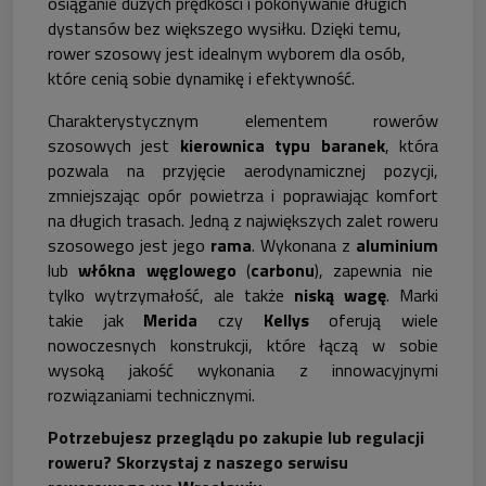
osiąganie dużych prędkości i pokonywanie długich
dystansów bez większego wysiłku. Dzięki temu,
rower szosowy jest idealnym wyborem dla osób,
które cenią sobie dynamikę i efektywność.
Charakterystycznym elementem rowerów
szosowych jest
kierownica typu baranek
, która
pozwala na przyjęcie aerodynamicznej pozycji,
zmniejszając opór powietrza i poprawiając komfort
na długich trasach. Jedną z największych zalet roweru
szosowego jest jego
rama
. Wykonana z
aluminium
lub
włókna węglowego
(
carbonu
), zapewnia nie
tylko wytrzymałość, ale także
niską wagę
. Marki
takie jak
Merida
czy
Kellys
oferują wiele
nowoczesnych konstrukcji, które łączą w sobie
wysoką jakość wykonania z innowacyjnymi
rozwiązaniami technicznymi.
Potrzebujesz przeglądu po zakupie lub regulacji
roweru? Skorzystaj z naszego serwisu