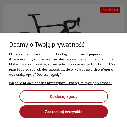
PROMOCJA
Dbamy o Twoją prywatność
Pliki cookies i pokrewne im technologie umożliwiają poprawne
działanie strony i pomagają nam dostosować ofertę do Twoich potrzeb.
Możesz zaakceptować wykorzystanie przez nas wszystkich tych plików i
przejść do sklepu lub dostosować użycie plików do swoich preferencji,
wybierając opcję "Dostosuj zgody".
Rower szosowy Merida REACTO 4000 XS(50)
Więcej o plikach cookies przeczytasz w naszej Polityce prywatności.
SILK BLACK(GLOSSY DARK SILVER)
Dostosuj zgody
Dostępność:
Dostępny
Dostawa/Odbiór:
Wysyłka- przygotowanie 2-3 dni plus czas dostawy.
Odbiór - uzgodnij termin
Zaakceptuj wszystkie
7 999,00 zł
11 499,00 zł